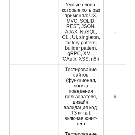
Умные слова,
которые хоть раз
применял: UX,
MVC, SOLID,
REST, JSON,
AJAX, NoSQL,
-
CLI, UI, singleton,
factory pattern,
builder pattern,
gRPC, XML,
OAuth, XSS, n8n
Тестирование
сайтов
(функционал,
логика
поведения
пользователя,
6
дизайн,
валидация код-
ТЗ и т.д.),
включая юнит-
тест
Тестирование