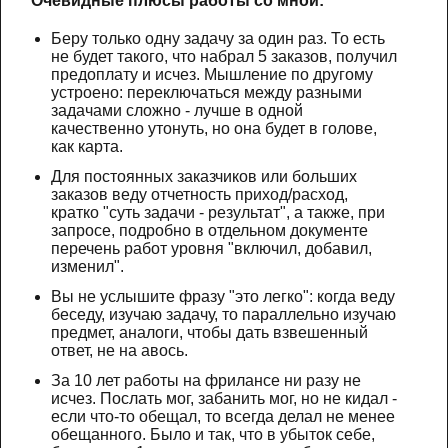
Очевидные плюсы работы со мной:
Беру только одну задачу за один раз. То есть
не будет такого, что набрал 5 заказов, получил
предоплату и исчез. Мышление по другому
устроено: переключаться между разными
задачами сложно - лучше в одной
качественно утонуть, но она будет в голове,
как карта.
Для постоянных заказчиков или больших
заказов веду отчетность приход/расход,
кратко "суть задачи - результат", а также, при
запросе, подробно в отдельном документе
перечень работ уровня "включил, добавил,
изменил".
Вы не услышите фразу "это легко": когда веду
беседу, изучаю задачу, то параллельно изучаю
предмет, аналоги, чтобы дать взвешенный
ответ, не на авось.
За 10 лет работы на фрилансе ни разу не
исчез. Послать мог, забанить мог, но не кидал -
если что-то обещал, то всегда делал не менее
обещанного. Было и так, что в убыток себе,