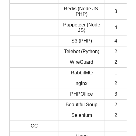
Redis (Node JS,
3
PHP)
Puppeteer (Node
4
JS)
S3 (PHP)
4
Telebot (Python)
2
WireGuard
2
RabbitMQ
1
nginx
2
PHPOffice
3
Beautiful Soup
2
Selenium
2
ОС