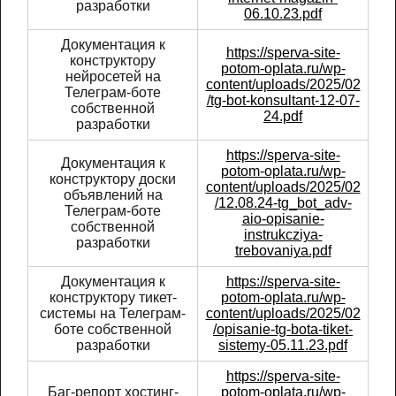
разработки
06.10.23.pdf
Документация к
https://sperva-site-
конструктору
potom-oplata.ru/wp-
нейросетей на
content/uploads/2025/02
Телеграм-боте
/tg-bot-konsultant-12-07-
собственной
24.pdf
разработки
https://sperva-site-
Документация к
potom-oplata.ru/wp-
конструктору доски
content/uploads/2025/02
объявлений на
/12.08.24-tg_bot_adv-
Телеграм-боте
aio-opisanie-
собственной
instrukcziya-
разработки
trebovaniya.pdf
Документация к
https://sperva-site-
конструктору тикет-
potom-oplata.ru/wp-
системы на Телеграм-
content/uploads/2025/02
боте собственной
/opisanie-tg-bota-tiket-
разработки
sistemy-05.11.23.pdf
https://sperva-site-
Баг-репорт хостинг-
potom-oplata.ru/wp-