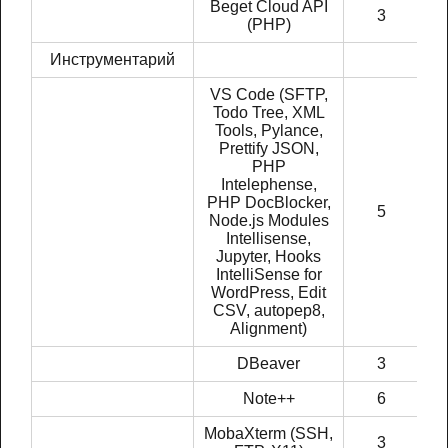
Beget Cloud API
3
(PHP)
Инструментарий
VS Code (SFTP,
Todo Tree, XML
Tools, Pylance,
Prettify JSON,
PHP
Intelephense,
PHP DocBlocker,
5
Node.js Modules
Intellisense,
Jupyter, Hooks
IntelliSense for
WordPress, Edit
CSV, autopep8,
Alignment)
DBeaver
3
Note++
6
MobaXterm (SSH,
3