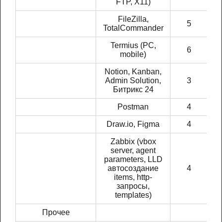
FTP, X11)
FileZilla,
5
TotalCommander
Termius (PC,
6
mobile)
Notion, Kanban,
Admin Solution,
3
Битрикс 24
Postman
4
Draw.io, Figma
4
Zabbix (vbox
server, agent
parameters, LLD
автосоздание
4
items, http-
запросы,
templates)
Прочее