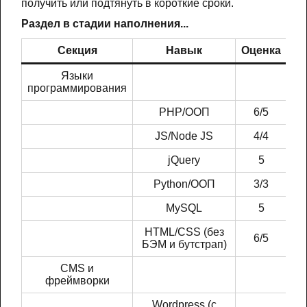
получить или подтянуть в короткие сроки.
Раздел в стадии наполнения...
Секция
Навык
Оценка
Языки
программирования
PHP/ООП
6/5
JS/Node JS
4/4
jQuery
5
Python/ООП
3/3
MySQL
5
HTML/CSS (без
6/5
БЭМ и бутстрап)
CMS и
фреймворки
Wordpress (с