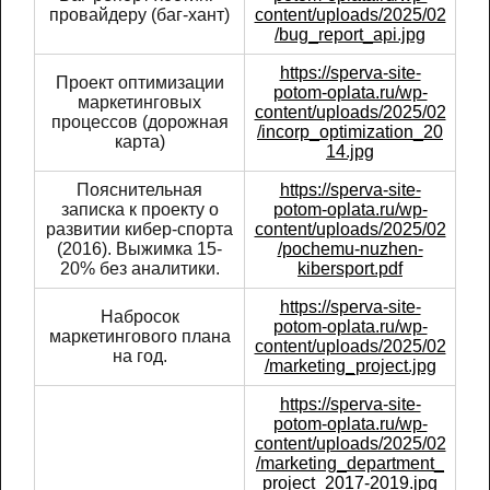
провайдеру (баг-хант)
content/uploads/2025/02
/bug_report_api.jpg
https://sperva-site-
Проект оптимизации
potom-oplata.ru/wp-
маркетинговых
content/uploads/2025/02
процессов (дорожная
/incorp_optimization_20
карта)
14.jpg
Пояснительная
https://sperva-site-
записка к проекту о
potom-oplata.ru/wp-
развитии кибер-спорта
content/uploads/2025/02
(2016). Выжимка 15-
/pochemu-nuzhen-
20% без аналитики.
kibersport.pdf
https://sperva-site-
Набросок
potom-oplata.ru/wp-
маркетингового плана
content/uploads/2025/02
на год.
/marketing_project.jpg
https://sperva-site-
potom-oplata.ru/wp-
content/uploads/2025/02
/marketing_department_
project_2017-2019.jpg