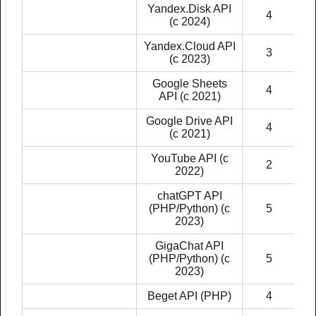
Yandex.Disk API
4
(c 2024)
Yandex.Cloud API
3
(c 2023)
Google Sheets
4
API (c 2021)
Google Drive API
4
(с 2021)
YouTube API (c
2
2022)
chatGPT API
(PHP/Python) (c
5
2023)
GigaChat API
(PHP/Python) (c
5
2023)
Beget API (PHP)
4