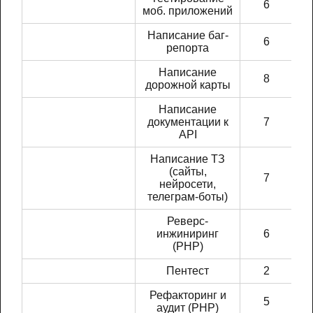
6
моб. приложений
Написание баг-
6
репорта
Написание
8
дорожной карты
Написание
документации к
7
API
Написание ТЗ
(сайты,
7
нейросети,
телеграм-боты)
Реверс-
инжиниринг
6
(PHP)
Пентест
2
Рефакторинг и
5
аудит (PHP)