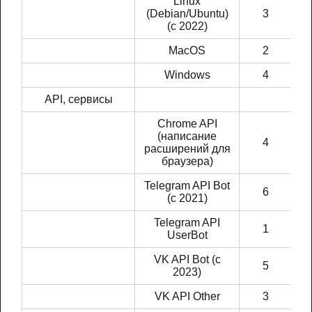
Linux
(Debian/Ubuntu)
3
(c 2022)
MacOS
2
Windows
4
API, сервисы
Chrome API
(написание
4
расширений для
браузера)
Telegram API Bot
6
(c 2021)
Telegram API
1
UserBot
VK API Bot (c
5
2023)
VK API Other
3